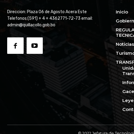
Inicio
Direccion: Plaza 06 de Agosto Acera Este
Telefonos:(591) + 4 + 4362771-72-73 email:
Gobiern
admin@quillacollo.gob.bo
REGULA
TECNIC
Noticias
Turism
TRANSP
Unid
Tran
Info
Gace
Leye
Cont
© 2022 Jefatura de Tecnologi