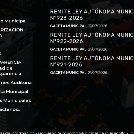
REMITE LEY AUTÓNOMA MUNIC
N°923-2026
o Municipal
GACETA MUNICIPAL
21/07/2026
RIZACION
REMITE LEY AUTÓNOMA MUNIC
A
N°922-2026
GACETA MUNICIPAL
21/07/2026
o
REMITE LEY AUTÓNOMA MUNIC
ARENCIA
N°921-2026
ad de
GACETA MUNICIPAL
21/07/2026
sparencia
rmes Auditoria
ta Municipal
s Municipales
áctenos…
as de Informacion - Gobierno Autonomo Municipal de Quillacollo - T