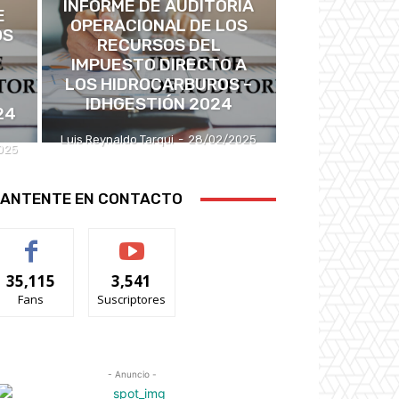
INFORME DE AUDITORÍA
E
OPERACIONAL DE LOS
OS
RECURSOS DEL
IMPUESTO DIRECTO A
LOS HIDROCARBUROS –
IDHGESTIÓN 2024
24
Luis Reynaldo Tarqui
-
28/02/2025
025
ANTENTE EN CONTACTO
35,115
3,541
Fans
Suscriptores
- Anuncio -