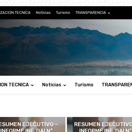
ZACION TECNICA
Noticias
Turismo
TRANSPARENCIA
ION TECNICA
Noticias
Turismo
TRANSPARE
INFORMES AUDITORIA
INFORMES AUDITORIA
ESUMEN EJECUTIVO –
RESUMEN EJECUTIVO
INFORME INF. DAI N°
INFORME INF. DAI N°