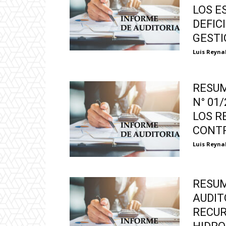
LOS E
DEFIC
GESTI
Luis Reyna
RESUM
N° 01
LOS R
CONTR
Luis Reyna
RESUM
AUDIT
RECUR