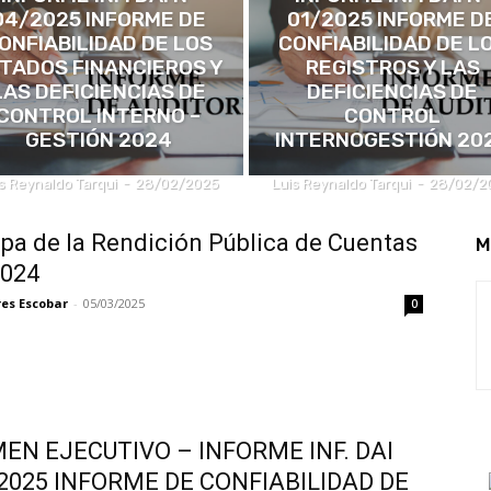
04/2025 INFORME DE
01/2025 INFORME D
ONFIABILIDAD DE LOS
CONFIABILIDAD DE L
TADOS FINANCIEROS Y
REGISTROS Y LAS
LAS DEFICIENCIAS DE
DEFICIENCIAS DE
CONTROL INTERNO –
CONTROL
GESTIÓN 2024
INTERNOGESTIÓN 20
s Reynaldo Tarqui
-
28/02/2025
Luis Reynaldo Tarqui
-
28/02/2
ipa de la Rendición Pública de Cuentas
M
2024
res Escobar
-
05/03/2025
0
EN EJECUTIVO – INFORME INF. DAI
/2025 INFORME DE CONFIABILIDAD DE