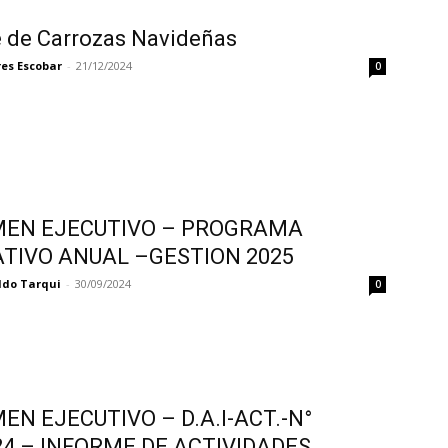
e de Carrozas Navideñas
res Escobar
-
21/12/2024
0
EN EJECUTIVO – PROGRAMA
TIVO ANUAL –GESTION 2025
ldo Tarqui
-
30/09/2024
0
EN EJECUTIVO – D.A.I-ACT.-N°
24 – INFORME DE ACTIVIDADES