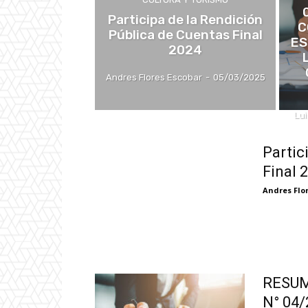
Participa de la Rendición
C
Pública de Cuentas Final
ES
2024
Andres Flores Escobar
-
05/03/2025
Lui
Partic
Final 
Andres Flo
RESUM
N° 04