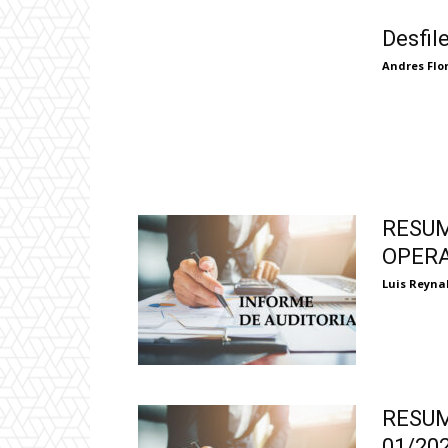
Desfil
Andres Flo
RESUM
OPERA
Luis Reyna
RESUM
01/20