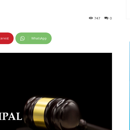
747
0
terest
WhatsApp