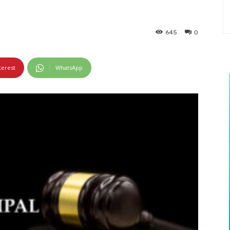
645
0
terest
WhatsApp